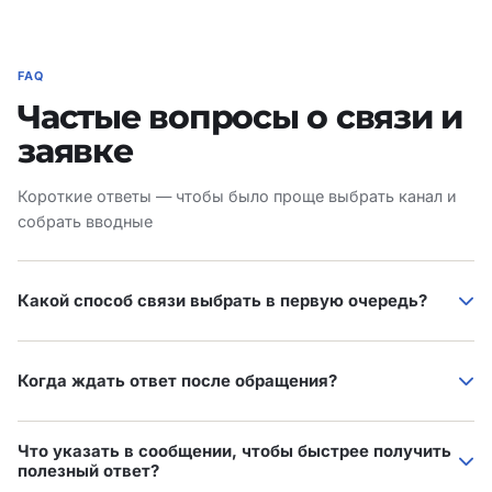
FAQ
Частые вопросы о связи и
заявке
Короткие ответы — чтобы было проще выбрать канал и
собрать вводные
Какой способ связи выбрать в первую очередь?
Если нужен разбор сайта и коммерческое
предложение — оставьте заявку через форму: так мы
Когда ждать ответ после обращения?
получим URL, контакт и согласие на обработку данных
в одном месте. Для уточняющих вопросов в процессе
На заявки и письма по будням ориентируйтесь на
разговора удобен Telegram @weare_support, для
Что указать в сообщении, чтобы быстрее получить
ответ в течение рабочего дня. Если задача срочная,
полезный ответ?
документов и переписки — email support@rankwizard.ru
дублируйте сообщение в Telegram и кратко укажите