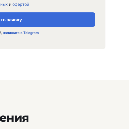
нных
и
офертой
ть заявку
й,
напишите в Telegram
жения