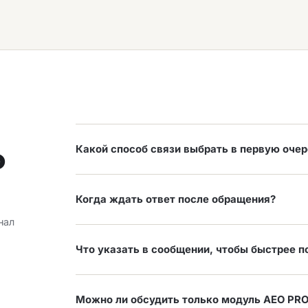
о
Какой способ связи выбрать в первую оче
Если нужен разбор сайта и коммерческое предло
получим URL, контакт и согласие на обработку 
Когда ждать ответ после обращения?
в процессе разговора удобен Telegram @weare_su
нал
support@rankwizard.ru
На заявки и письма по будням ориентируйтесь на 
срочная, дублируйте сообщение в Telegram и кра
Что указать в сообщении, чтобы быстрее п
связь
Пришлите ссылку на сайт, регион продвижения, 2
текущие ограничения (например, CMS или согласо
Можно ли обсудить только модуль AEO PRO