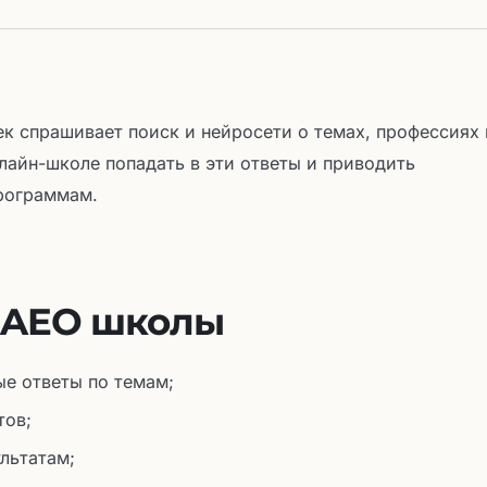
к спрашивает поиск и нейросети о темах, профессиях 
лайн-школе попадать в эти ответы и приводить
рограммам.
я AEO школы
е ответы по темам;
тов;
ультатам;