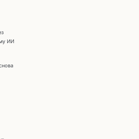
ез
ому ИИ
основа