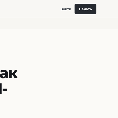
Войти
Начать
как
-