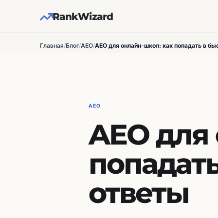
RankWizard
Главная
/
Блог
/
AEO
/
AEO для онлайн-школ: как попадать в бы
AEO
AEO для 
попадать
ответы