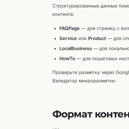
Структурированные данные помо
контента:
FAQPage
— для страниц с во
Service
или
Product
— для оп
LocalBusiness
— для локально
HowTo
— для пошаговых инс
Проверьте разметку через Googl
Валидатор микроразметки.
Формат контен