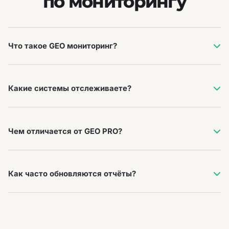
по мониторингу
Что такое GEO мониторинг?
Регулярная проверка упоминаний бренда в ответах
ChatGPT, Perplexity, Gemini и Яндекс Нейро: доля
Какие системы отслеживаете?
запросов, источники, конкуренты и тональность.
ChatGPT, Perplexity, Google AI, Яндекс Нейро и другие
по списку запросов в брифе.
Чем отличается от GEO PRO?
Мониторинг — аналитика и срезы.
GEO PRO
добавляет
roadmap, работы по сущностям, контенту и репутации.
Как часто обновляются отчёты?
В GEO PRO — еженедельно. Для пилотных проектов
период согласуем отдельно.