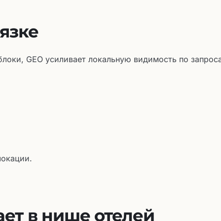
вязке
блоки, GEO усиливает локальную видимость по запрос
локации.
ает в нише отелей