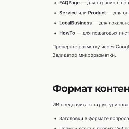
FAQPage
— для страниц с во
Service
или
Product
— для оп
LocalBusiness
— для локально
HowTo
— для пошаговых инс
Проверьте разметку через Googl
Валидатор микроразметки.
Формат контен
ИИ предпочитает структурирова
Заголовки в формате вопроса: 
Прямой ответ в первых 2–3 