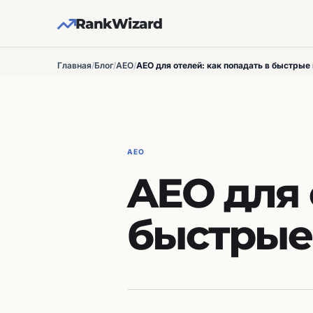
RankWizard
Главная
/
Блог
/
AEO
/
AEO для отелей: как попадать в быстрые 
AEO
AEO для 
быстрые 