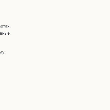
ртах.
ивные,
му,