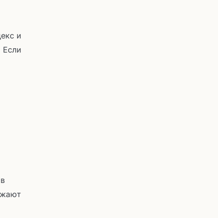
екс и
. Если
 в
нижают