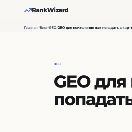
RankWizard
Главная
/
Блог
/
GEO
/
GEO для психологов: как попадать в карт
GEO
GEO для 
попадать