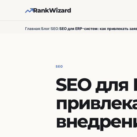
RankWizard
Главная
/
Блог
/
SEO
/
SEO для ERP-систем: как привлекать зая
SEO
SEO для 
привлека
внедрен