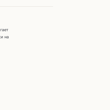
гает
и на