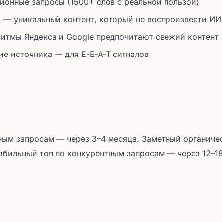
ионные запросы (1500+ слов с реальной пользой)
 — уникальный контент, который не воспроизвести ИИ
ритмы Яндекса и Google предпочитают свежий контент
ие источника — для E-E-A-T сигналов
ным запросам — через 3–4 месяца. Заметный органиче
абильный топ по конкурентным запросам — через 12–1