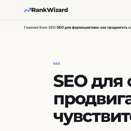
RankWizard
Главная
/
Блог
/
SEO
/
SEO для фармацевтики: как продвигать с
SEO
SEO для 
продвига
чувстви