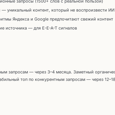
ионные запросы (1500+ слов с реальной пользой)
 — уникальный контент, который не воспроизвести ИИ
ритмы Яндекса и Google предпочитают свежий контент
ие источника — для E-E-A-T сигналов
ным запросам — через 3–4 месяца. Заметный органиче
абильный топ по конкурентным запросам — через 12–1