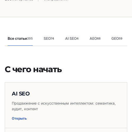
Все статьи
SEO
AI SEO
AEO
GEO
205
74
4
68
59
С чего начать
AI SEO
Продвижение с искусственным интеллектом: семантика,
аудит, контент
Открыть