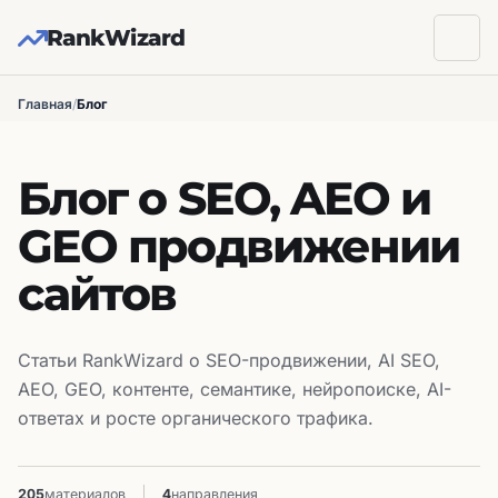
RankWizard
Главная
/
Блог
Блог о SEO, AEO и
GEO продвижении
сайтов
Статьи RankWizard о SEO-продвижении, AI SEO,
AEO, GEO, контенте, семантике, нейропоиске, AI-
ответах и росте органического трафика.
205
материалов
4
направления